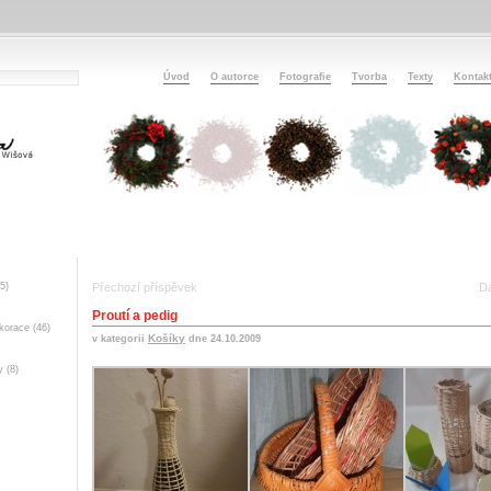
Úvod
O autorce
Fotografie
Tvorba
Texty
Kontak
5)
Přechozí příspěvek
Da
Proutí a pedig
ekorace
(46)
Košíky
v kategorii
dne 24.10.2009
y
(8)