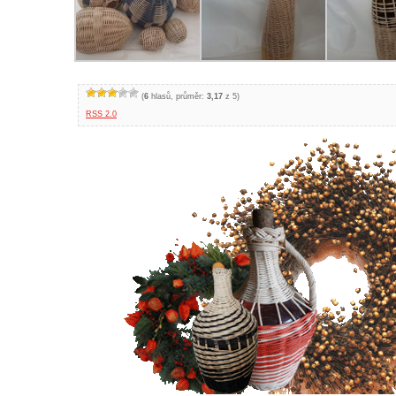
(
6
hlasů, průměr:
3,17
z 5)
RSS 2.0