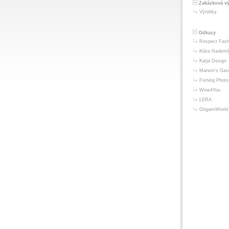
Zakázková v
Výrobky
Odkazy
Respect Fash
Klára Nademl
Katja Design
Marwin’s Gar
Fishing Photo
Wine4You
LERA
OrigamiWorld