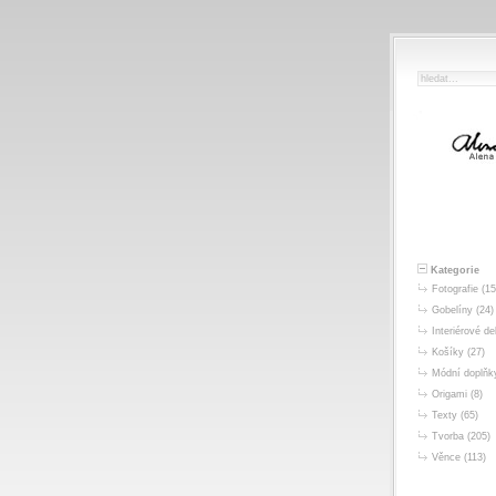
Kategorie
Fotografie
(15
Gobelíny
(24)
Interiérové d
Košíky
(27)
Módní doplňk
Origami
(8)
Texty
(65)
Tvorba
(205)
Věnce
(113)