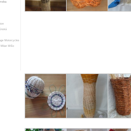
ýroba
ion
ýnská
age Motorcycles
 Milan Wišo