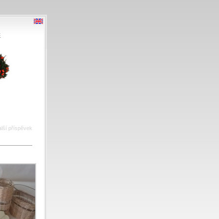
t
lší příspěvek