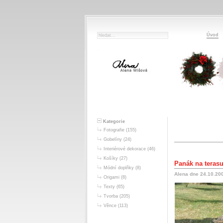
Úvod
Kategorie
Fotografie
(155)
Gobelíny
(24)
Interiérové dekorace
(46)
Košíky
(27)
Panák na teras
Módní doplňky
(8)
Alena dne 24.10.20
Origami
(8)
Texty
(65)
Tvorba
(205)
Věnce
(113)