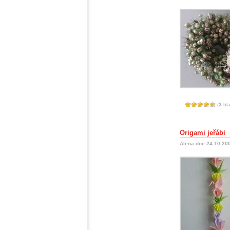
(
3
hla
Origami jeřábi
Alena dne 24.10.20