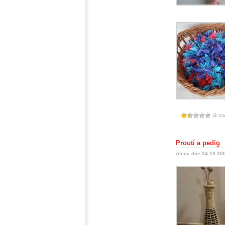
(
3
hla
Proutí a pedig
Alena dne 24.10.20