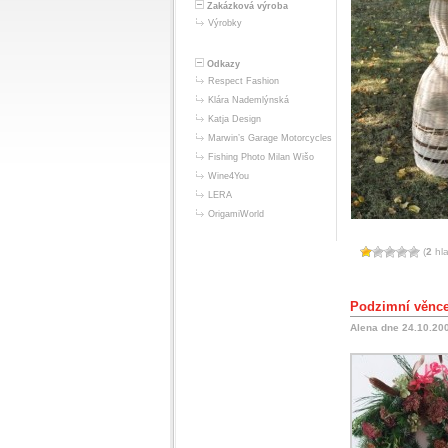
Zakázková výroba
Výrobky
Odkazy
Respect Fashion
Klára Nademlýnská
Katja Design
Marwin’s Garage Motorcycles
Fishing Photo Milan Wišo
Wine4You
LERA
OrigamiWorld
(
2
hla
Podzimní věnc
Alena dne 24.10.20