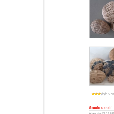
(
6
hla
Seattle a okolí
Alena dne 24.10.20